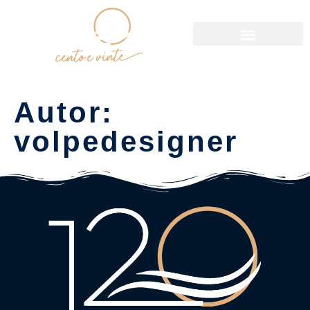
Política de Reservas
Autor:
volpedesigner