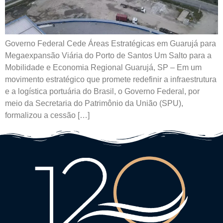
Governo Federal Cede Áreas Estratégicas em Guarujá para
Megaexpansão Viária do Porto de Santos Um Salto para a
Mobilidade e Economia Regional Guarujá, SP – Em um
movimento estratégico que promete redefinir a infraestrutura
e a logística portuária do Brasil, o Governo Federal, por
meio da Secretaria do Patrimônio da União (SPU),
formalizou a cessão […]