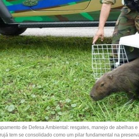
upamento de Defesa Ambiental: resgates, manejo de abelhas e
á tem se consolidado como um pilar fundamental na preservaçã