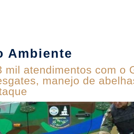
Suítes
Pet Friendly
Política de Reservas
Blog
o Ambiente
 3 mil atendimentos com o
esgates, manejo de abelhas
taque