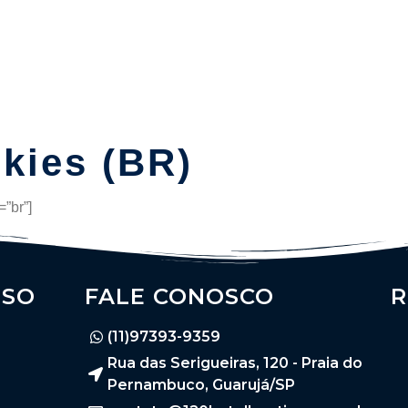
Suítes
Pet Friendly
Política de Reservas
Blog
okies (BR)
”br”]
SSO
FALE CONOSCO
R
(11)97393-9359
Rua das Serigueiras, 120 - Praia do
Pernambuco, Guarujá/SP