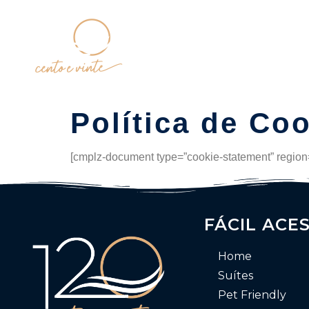
Home
Política de Co
[cmplz-document type=”cookie-statement” region=
FÁCIL ACE
Home
Suítes
Pet Friendly