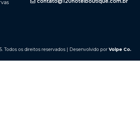
contato@120hotelboutique.com.br
rvas
. Todos os direitos reservados | Desenvolvido por
Volpe Co.