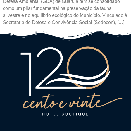
Defesa Ambiental (GDA) de Guarujá tem se consolidado
como um pilar fundamental na preservação da fauna
silvestre e no equilíbrio ecológico do Município. Vinculado à
Secretaria de Defesa e Convivência Social (Sedecon), […]