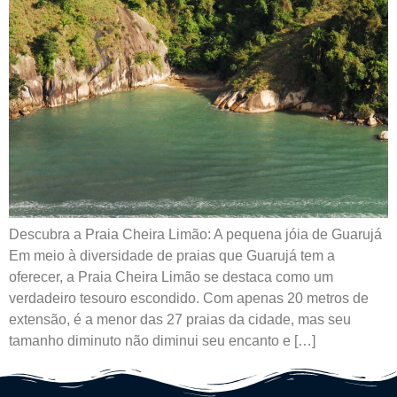
Descubra a Praia Cheira Limão: A pequena jóia de Guarujá
Em meio à diversidade de praias que Guarujá tem a
oferecer, a Praia Cheira Limão se destaca como um
verdadeiro tesouro escondido. Com apenas 20 metros de
extensão, é a menor das 27 praias da cidade, mas seu
tamanho diminuto não diminui seu encanto e […]