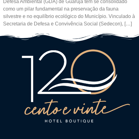
Defesa Ambiental (GDA) de Guarujá tem se consolidado
como um pilar fundamental na preservação da fauna
silvestre e no equilíbrio ecológico do Município. Vinculado à
Secretaria de Defesa e Convivência Social (Sedecon), […]