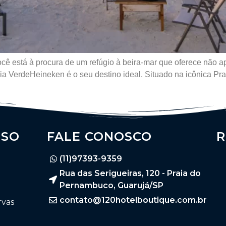
ocê está à procura de um refúgio à beira-mar que oferece não
ia VerdeHeineken é o seu destino ideal. Situado na icônica Pra
SSO
FALE CONOSCO
R
(11)97393-9359
Rua das Serigueiras, 120 - Praia do
Pernambuco, Guarujá/SP
contato@120hotelboutique.com.br
rvas