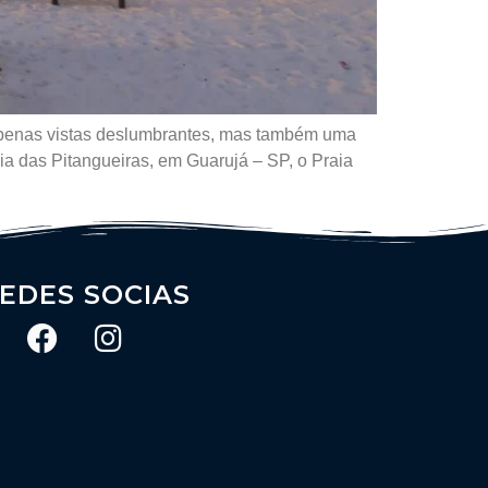
 apenas vistas deslumbrantes, mas também uma
ia das Pitangueiras, em Guarujá – SP, o Praia
EDES SOCIAS