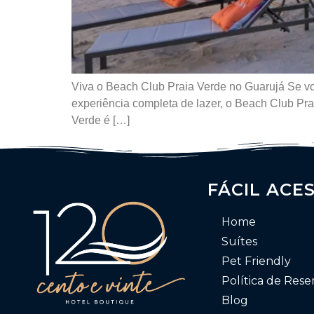
Viva o Beach Club Praia Verde no Guarujá Se v
experiência completa de lazer, o Beach Club Pra
Verde é […]
FÁCIL ACE
Home
Suítes
Pet Friendly
Política de Rese
Blog