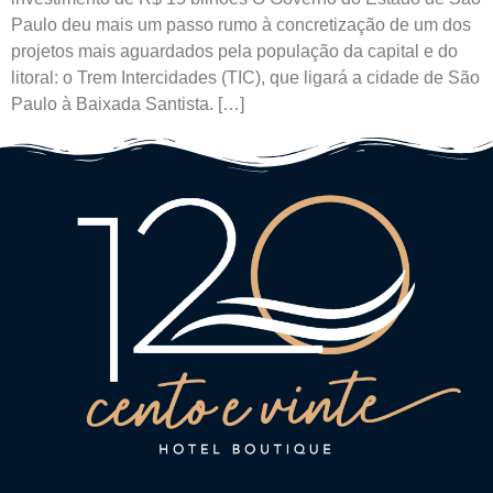
Paulo deu mais um passo rumo à concretização de um dos
projetos mais aguardados pela população da capital e do
litoral: o Trem Intercidades (TIC), que ligará a cidade de São
Paulo à Baixada Santista. […]