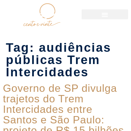
Política de Reservas
Tag:
audiências
públicas Trem
Intercidades
Governo de SP divulga
trajetos do Trem
Intercidades entre
Santos e São Paulo:
projeto de R$ 15 bilhões