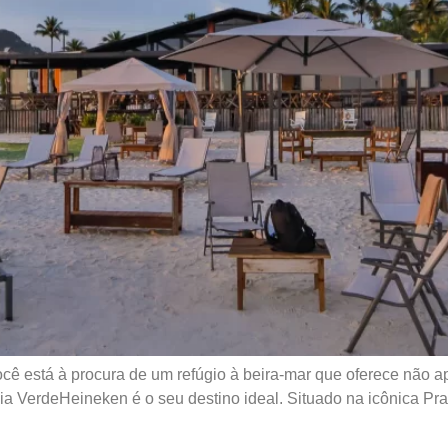
ocê está à procura de um refúgio à beira-mar que oferece não
ia VerdeHeineken é o seu destino ideal. Situado na icônica Pra