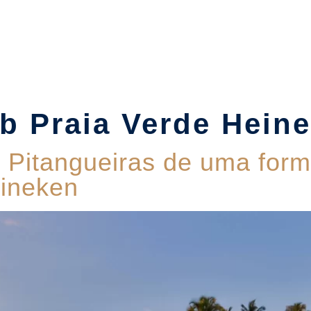
Suítes
Pet Friendly
Política de Reservas
Blog
b Praia Verde Hein
 Pitangueiras de uma form
eineken