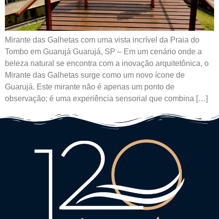
Mirante das Galhetas com uma vista incrível da Praia do
Tombo em Guarujá Guarujá, SP – Em um cenário onde a
beleza natural se encontra com a inovação arquitetônica, o
Mirante das Galhetas surge como um novo ícone de
Guarujá. Este mirante não é apenas um ponto de
observação; é uma experiência sensorial que combina […]