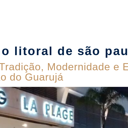
Suítes
Pet Friendly
Política de Reservas
Blog
o litoral de são pa
Tradição, Modernidade e E
o do Guarujá