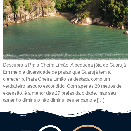
Descubra a Praia Cheira Limão: A pequena jóia de Guarujá
Em meio à diversidade de praias que Guarujá tem a
oferecer, a Praia Cheira Limão se destaca como um
verdadeiro tesouro escondido. Com apenas 20 metros de
extensão, é a menor das 27 praias da cidade, mas seu
tamanho diminuto não diminui seu encanto e […]