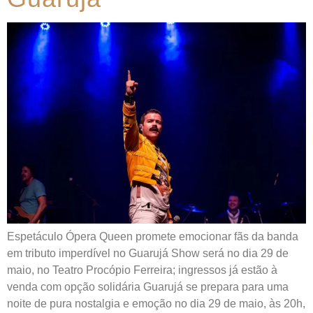
Espetáculo Ópera Queen promete emocionar fãs da banda
em tributo imperdível no Guarujá Show será no dia 29 de
maio, no Teatro Procópio Ferreira; ingressos já estão à
venda com opção solidária Guarujá se prepara para uma
noite de pura nostalgia e emoção no dia 29 de maio, às 20h,