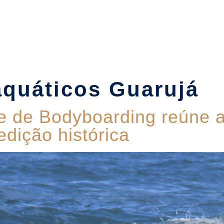
Suítes
Pet Friendly
Política de Reservas
Blog
aquáticos Guarujá
e de Bodyboarding reúne at
dição histórica