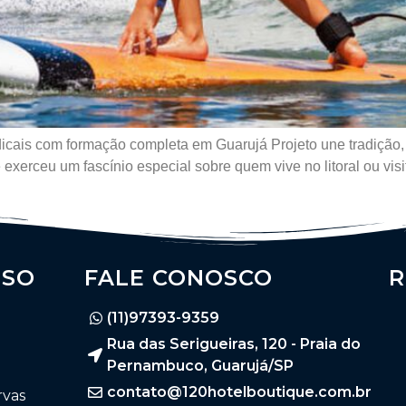
dicais com formação completa em Guarujá Projeto une tradição,
 exerceu um fascínio especial sobre quem vive no litoral ou vis
SSO
FALE CONOSCO
R
(11)97393-9359
Rua das Serigueiras, 120 - Praia do
Pernambuco, Guarujá/SP
contato@120hotelboutique.com.br
rvas