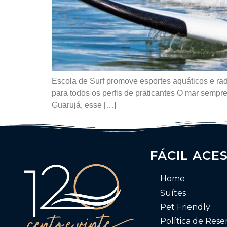
Escola de Surf promove esportes aquáticos e ra
para todos os perfis de praticantes O mar sempre
Guarujá, esse […]
FÁCIL ACE
Home
Suítes
Pet Friendly
Política de Rese