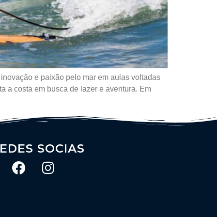
 inovação e paixão pelo mar em aulas voltadas
ita a costa em busca de lazer e aventura. Em
EDES SOCIAS