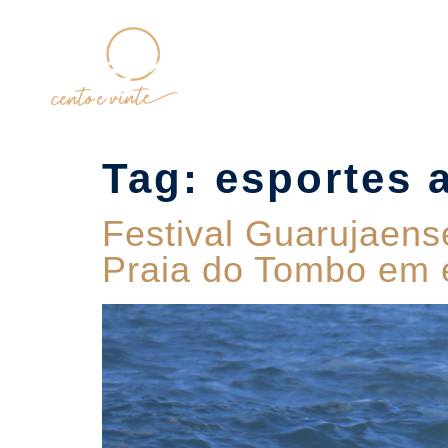
Home
Tag:
esportes 
Festival Guarujaens
Praia do Tombo em e