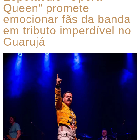
Queen” promete
emocionar fãs da banda
em tributo imperdível no
Guarujá