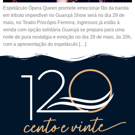
Espetáculo Ópera Queen promete emocionar fãs da banda
em tributo imperdível no Guarujá Show será no dia 29 de
maio, no Teatro Procópio Ferreira; ingressos já estão à
venda com opção solidária Guarujá se prepara para uma
noite de pura nostalgia e emoção no dia 29 de maio, às 20h,
com a apresentação do espetáculo […]