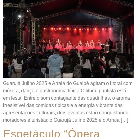
Guarujá Julino 2025 e Arraiá do Guaibê agitam o litoral com
música, dança e gastronomia típica O litoral paulista está
em festa. Entre o som contagiante das quadrilhas, o aroma
irresistível das comidas típicas e a energia vibrante das
apresentações culturais, dois eventos estão conquistando
moradores e turistas: o Guarujá Julino 2025 e o Arraiá […]
Espetáculo “Ópera