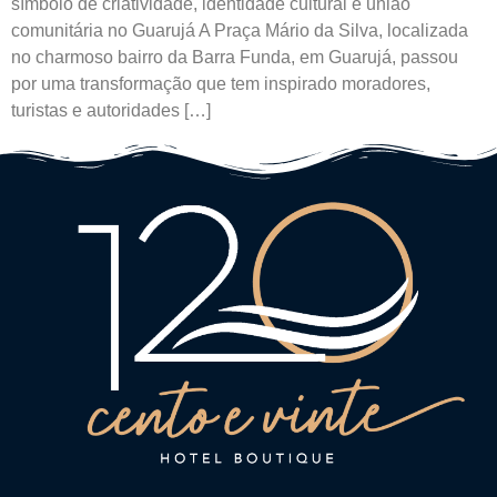
símbolo de criatividade, identidade cultural e união
comunitária no Guarujá A Praça Mário da Silva, localizada
no charmoso bairro da Barra Funda, em Guarujá, passou
por uma transformação que tem inspirado moradores,
turistas e autoridades […]