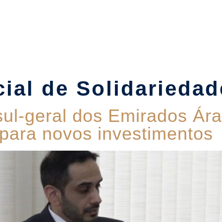
Suítes
Pet Friendly
Política de Reservas
Blog
ial de Solidariedad
sul-geral dos Emirados Ár
 para novos investimentos