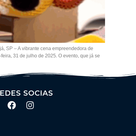
já, SP – A vibrante cena empreendedora de
eira, 31 de julho de 2025. O evento, que já se
EDES SOCIAS