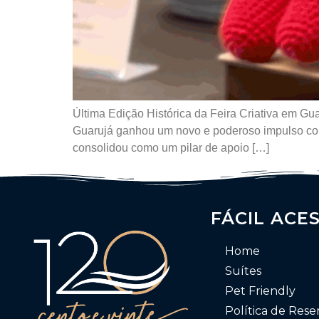
Última Edição Histórica da Feira Criativa em 
Guarujá ganhou um novo e poderoso impulso com a 
consolidou como um pilar de apoio […]
FÁCIL ACE
Home
Suítes
Pet Friendly
Política de Rese