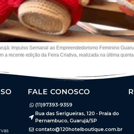
Guarujá: Impulso Semanal ao Empreendedorismo Feminino Guaru
recente edição da Feira Criativa, realizada na última quinta-f
SSO
FALE CONOSCO
R
(11)97393-9359
Rua das Serigueiras, 120 - Praia do
Pernambuco, Guarujá/SP
contato@120hotelboutique.com.br
rvas