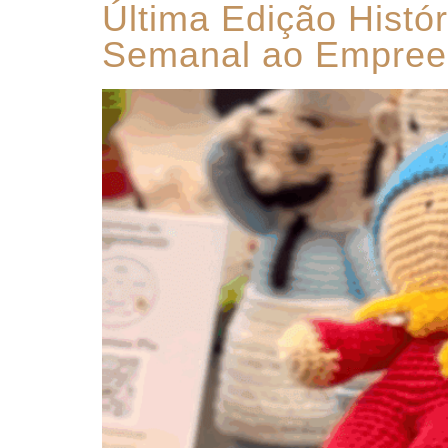
Última Edição Histór
Semanal ao Empree