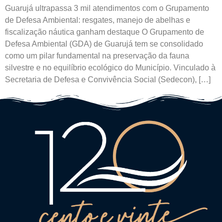
Guarujá ultrapassa 3 mil atendimentos com o Grupamento
de Defesa Ambiental: resgates, manejo de abelhas e
fiscalização náutica ganham destaque O Grupamento de
Defesa Ambiental (GDA) de Guarujá tem se consolidado
como um pilar fundamental na preservação da fauna
silvestre e no equilíbrio ecológico do Município. Vinculado à
Secretaria de Defesa e Convivência Social (Sedecon), […]