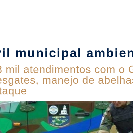
Suítes
Pet Friendly
Política de Reservas
Blog
vil municipal ambien
 3 mil atendimentos com o
esgates, manejo de abelhas
taque