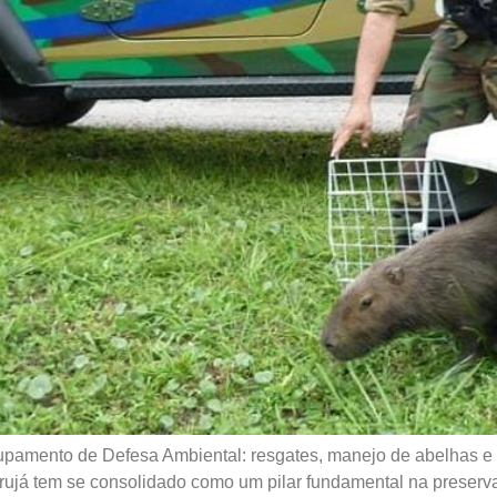
upamento de Defesa Ambiental: resgates, manejo de abelhas e
á tem se consolidado como um pilar fundamental na preservaçã