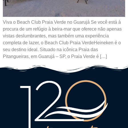
Viva o Beach Club Praia Verde no Guarujá Se você está à
procura de um refúgio à beira-mar que oferece não apenas
vistas deslumbrantes, mas também uma experiência
completa de lazer, o Beach Club Praia VerdeHeineken é o
seu destino ideal. Situado na icônica Praia das
Pitangueiras, em Guarujá – SP, o Praia Verde é […]