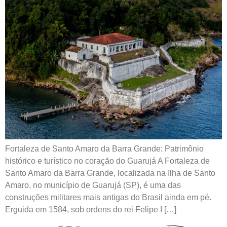
Fortaleza de Santo Amaro da Barra Grande: Patrimônio
histórico e turístico no coração do Guarujá A Fortaleza de
Santo Amaro da Barra Grande, localizada na Ilha de Santo
Amaro, no município de Guarujá (SP), é uma das
construções militares mais antigas do Brasil ainda em pé.
Erguida em 1584, sob ordens do rei Felipe I […]