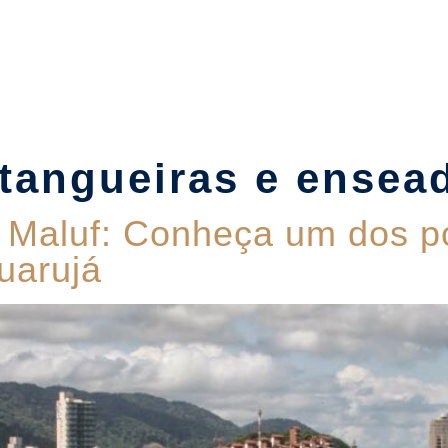
Suítes
Pet Friendly
Política de Reservas
Blog
itangueiras e ensea
 Maluf: Conheça um dos po
uarujá