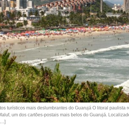
s turísticos mais deslumbrantes do Guarujá O litoral paulista 
o Maluf, um dos cartões-postais mais belos do Guarujá. Localiza
[…]