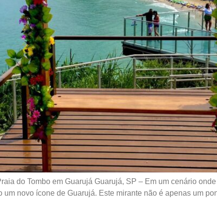
 Praia do Tombo em Guarujá Guarujá, SP – Em um cenário onde 
mo um novo ícone de Guarujá. Este mirante não é apenas um pon