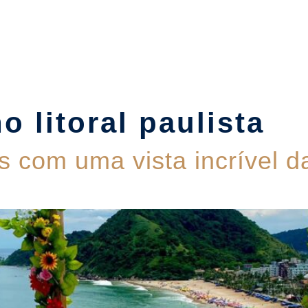
Suítes
Pet Friendly
Política de Reservas
Blog
o litoral paulista
s com uma vista incrível 