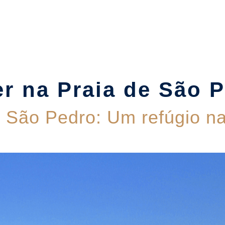
Suítes
Pet Friendly
Política de Reservas
Blog
er na Praia de São 
 São Pedro: Um refúgio na