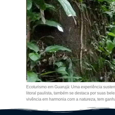
Ecoturismo em Guarujá: Uma experiência sustentá
litoral paulista, também se destaca por suas bel
vivência em harmonia com a natureza, tem gan