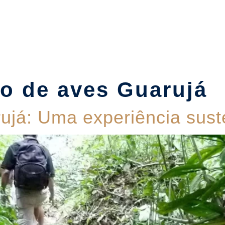
Suítes
Pet Friendly
Política de Reservas
Blog
o de aves Guarujá
já: Uma experiência suste