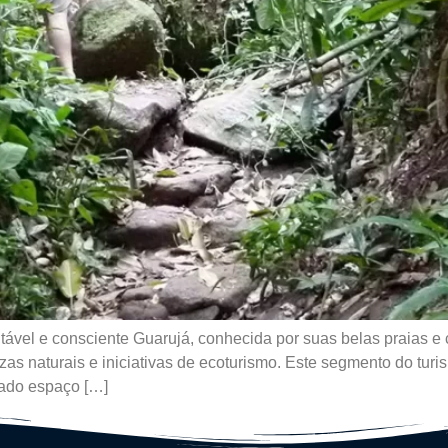
vel e consciente Guarujá, conhecida por suas belas praias e c
ezas naturais e iniciativas de ecoturismo. Este segmento do turi
hado espaço […]