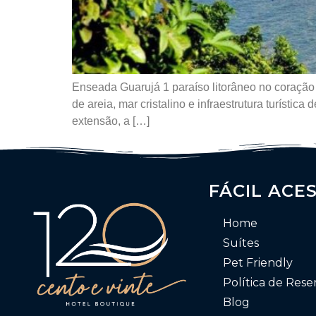
Enseada Guarujá 1 paraíso litorâneo no coração
de areia, mar cristalino e infraestrutura turíst
extensão, a […]
FÁCIL ACE
Home
Suítes
Pet Friendly
Política de Rese
Blog