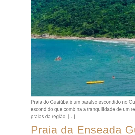
Praia do Guaiúba é um paraíso escondido no Gua
escondido que combina a tranquilidade de um ref
praias da região, […]
Praia da Enseada Gu