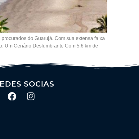
s procurados do Guarujá. Com sua extensa faixa
 mundo. Um Cenário Deslumbrante Com 5,6 km de
EDES SOCIAS