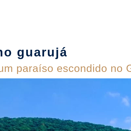
Suítes
Pet Friendly
Política de Reservas
Blog
no guarujá
 um paraíso escondido no 