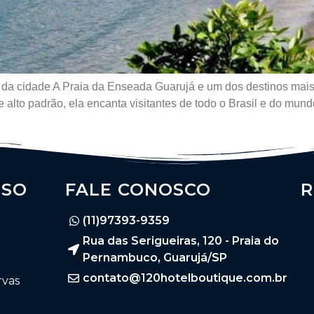
 da cidade A Praia da Enseada Guarujá e um dos destinos mai
ica de alto padrão, ela encanta visitantes de todo o Brasil e do
SSO
FALE CONOSCO
R
(11)97393-9359
Rua das Serigueiras, 120 - Praia do
Pernambuco, Guarujá/SP
contato@120hotelboutique.com.br
rvas