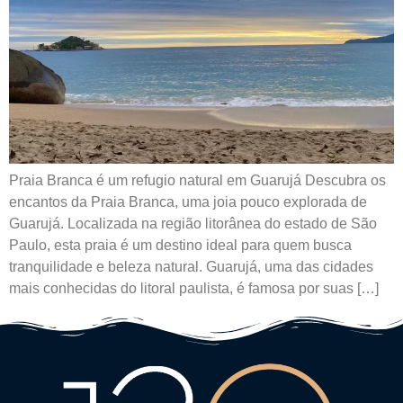
Praia Branca é um refugio natural em Guarujá Descubra os
encantos da Praia Branca, uma joia pouco explorada de
Guarujá. Localizada na região litorânea do estado de São
Paulo, esta praia é um destino ideal para quem busca
tranquilidade e beleza natural. Guarujá, uma das cidades
mais conhecidas do litoral paulista, é famosa por suas […]