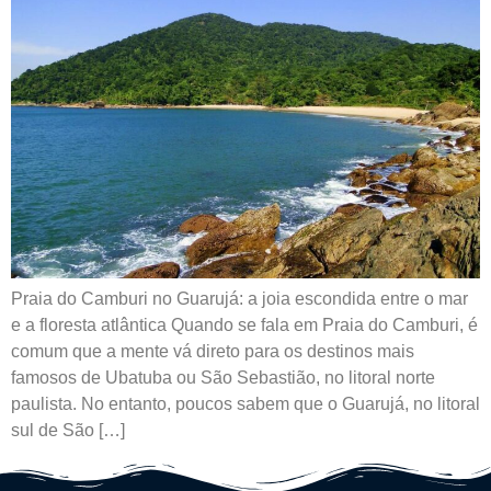
Praia do Camburi no Guarujá: a joia escondida entre o mar
e a floresta atlântica Quando se fala em Praia do Camburi, é
comum que a mente vá direto para os destinos mais
famosos de Ubatuba ou São Sebastião, no litoral norte
paulista. No entanto, poucos sabem que o Guarujá, no litoral
sul de São […]