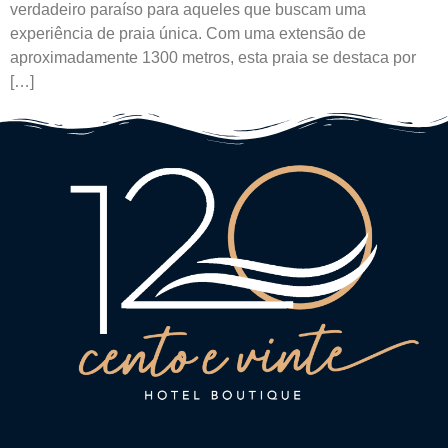
verdadeiro paraíso para aqueles que buscam uma
experiência de praia única. Com uma extensão de
aproximadamente 1300 metros, esta praia se destaca por
[…]