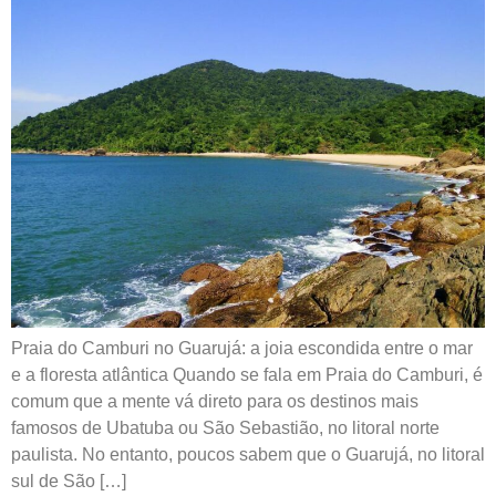
Praia do Camburi no Guarujá: a joia escondida entre o mar
e a floresta atlântica Quando se fala em Praia do Camburi, é
comum que a mente vá direto para os destinos mais
famosos de Ubatuba ou São Sebastião, no litoral norte
paulista. No entanto, poucos sabem que o Guarujá, no litoral
sul de São […]