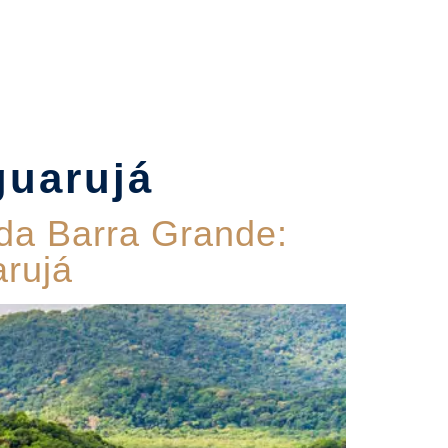
Contato
guarujá
da Barra Grande:
arujá