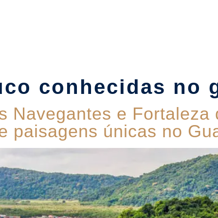
Suítes
Pet Friendly
Política de Reservas
Blog
uco conhecidas no 
s Navegantes e Fortaleza 
e e paisagens únicas no Gu