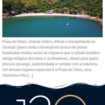
Praia do Góes: charme rústico, trilhas e tranquilidade no
Guarujá Quem visita o Guarujá em busca de praias
badaladas muitas vezes se esquece que a cidade também
abriga refúgios discretos e acolhedores, ideais para quem
procura sossego, autenticidade e contato com a natureza.
Um desses lugares especiais é a Praia do Góes, uma
charmosa Vila […]