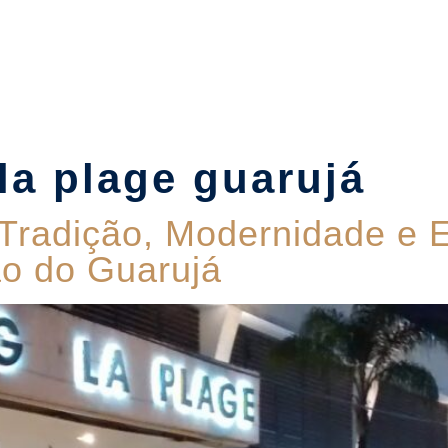
Suítes
Pet Friendly
Política de Reservas
Blog
la plage guarujá
Tradição, Modernidade e E
o do Guarujá