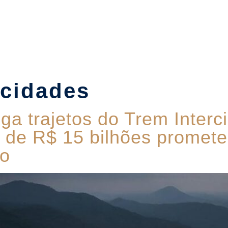
Suítes
Pet Friendly
Política de Reservas
Blog
rcidades
ga trajetos do Trem Interc
o de R$ 15 bilhões promete
do