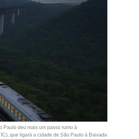
ão Paulo deu mais um passo rumo à
TIC), que ligará a cidade de São Paulo à Baixada