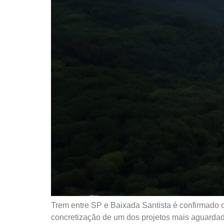
Trem entre SP e Baixada Santista é confirmado
concretização de um dos projetos mais aguardado