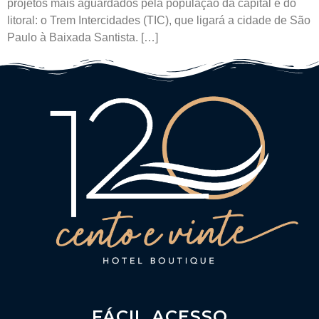
projetos mais aguardados pela população da capital e do
litoral: o Trem Intercidades (TIC), que ligará a cidade de São
Paulo à Baixada Santista. […]
FÁCIL ACESSO