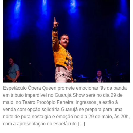
Espetáculo Ópera Queen promete emocionar fãs da banda
em tributo imperdível no Guarujá Show será no dia 29 de
maio, no Teatro Procópio Ferreira; ingressos já estão à
venda com opção solidária Guarujá se prepara para uma
noite de pura nostalgia e emoção no dia 29 de maio, às 20h,
com a apresentação do espetáculo […]