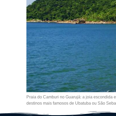
Praia do Camburi no Guarujá: a joia escondida e
destinos mais famosos de Ubatuba ou São Sebastiã