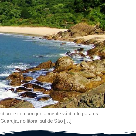
amburi, é comum que a mente vá direto para os
uarujá, no litoral sul de São […]