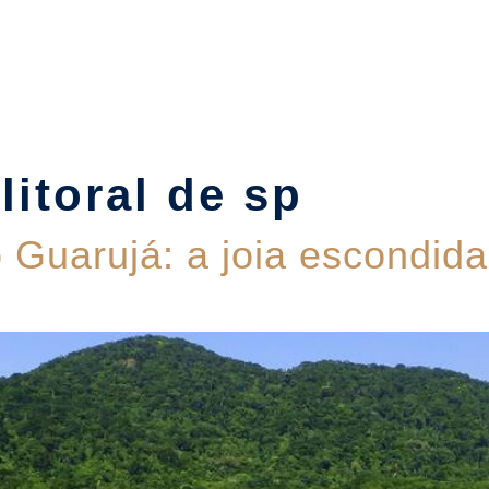
Suítes
Pet Friendly
Política de Reservas
Blog
 litoral de sp
 Guarujá: a joia escondida