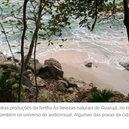
outras produções da Netflix As belezas naturais do Guarujá, no l
 também no universo do audiovisual. Algumas das praias da cid