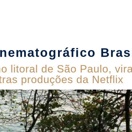
Suítes
Pet Friendly
Política de Reservas
Blog
inematográfico Bras
o litoral de São Paulo, vir
tras produções da Netflix