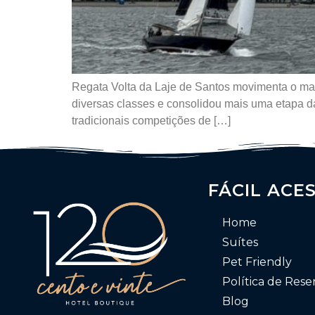
Regata Volta da Laje de Santos movimenta o mar
diversas classes e consolidou mais uma etapa d
tradicionais competições de […]
FÁCIL ACE
Home
Suítes
Pet Friendly
Política de Rese
Blog