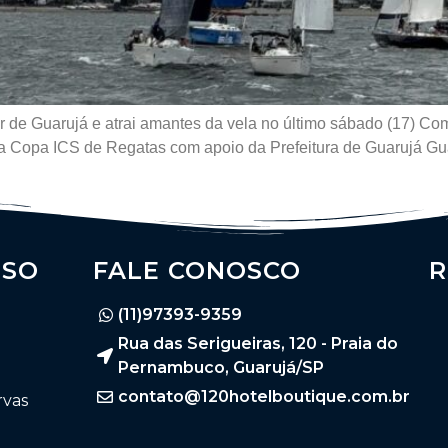
 de Guarujá e atrai amantes da vela no último sábado (17) Co
a Copa ICS de Regatas com apoio da Prefeitura de Guarujá Gua
SSO
FALE CONOSCO
R
(11)97393-9359
Rua das Serigueiras, 120 - Praia do
Pernambuco, Guarujá/SP
contato@120hotelboutique.com.br
rvas