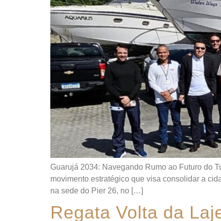
Guarujá 2034: Navegando Rumo ao Futuro do Tur
movimento estratégico que visa consolidar a ci
na sede do Pier 26, no […]
Regata Volta da Laj