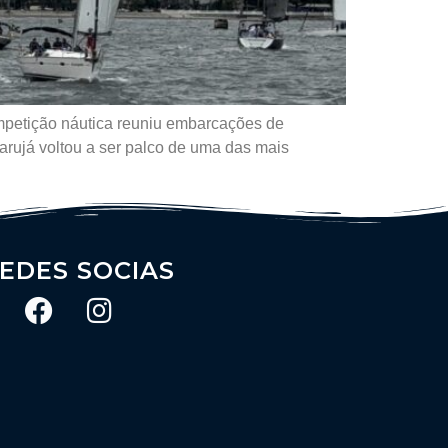
mpetição náutica reuniu embarcações de
rujá voltou a ser palco de uma das mais
EDES SOCIAS