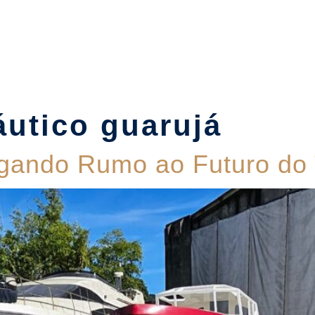
Suítes
Pet Friendly
Política de Reservas
Blog
áutico guarujá
gando Rumo ao Futuro do 