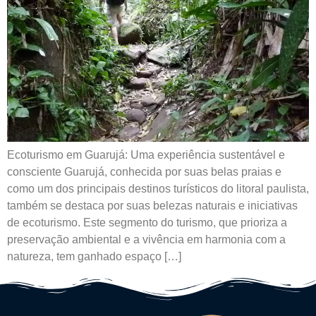
Ecoturismo em Guarujá: Uma experiência sustentável e
consciente Guarujá, conhecida por suas belas praias e
como um dos principais destinos turísticos do litoral paulista,
também se destaca por suas belezas naturais e iniciativas
de ecoturismo. Este segmento do turismo, que prioriza a
preservação ambiental e a vivência em harmonia com a
natureza, tem ganhado espaço […]