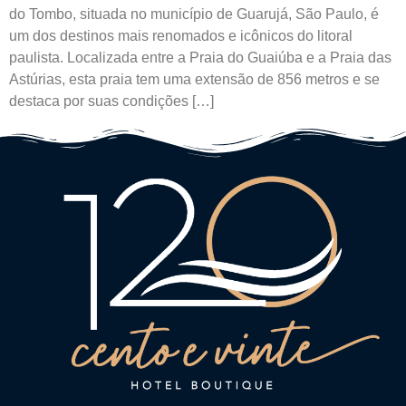
do Tombo, situada no município de Guarujá, São Paulo, é
um dos destinos mais renomados e icônicos do litoral
paulista. Localizada entre a Praia do Guaiúba e a Praia das
Astúrias, esta praia tem uma extensão de 856 metros e se
destaca por suas condições […]