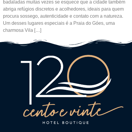
badaladas muitas vezes se esquece que a cidade também
abriga refúgios discretos e acolhedores, ideais para quem
procura sossego, autenticidade e contato com a natureza.
Um desses lugares especiais é a Praia do Góes, uma
charmosa Vila […]