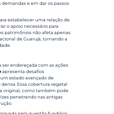
s demandas e em dar os passos
ra estabelecer uma relação de
iar o apoio necessário para
es patrimônios não afeta apenas
cacional de Guarujá, tornando a
dade.
a ser endereçada com as ações
e
apresenta desafios
em um estado avançado de
densa. Essa cobertura vegetal
tura original, como também pode
raízes penetrando nas antigas
rução.
gravada pela questão fundiária.