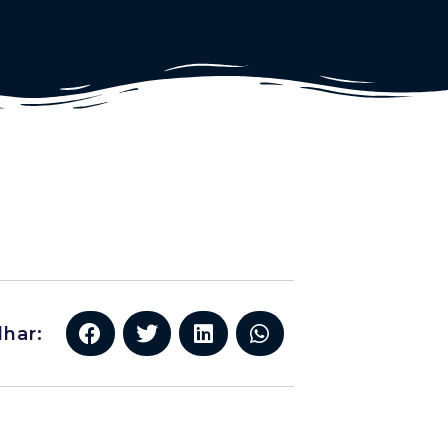
lhar: