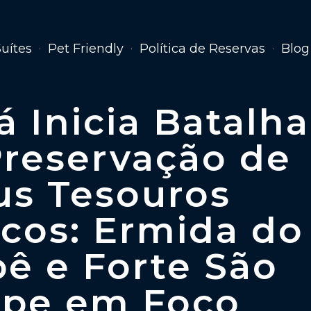
Suítes
Pet Friendly
Política de Reservas
Blog
á Inicia Batalha
Preservação de
us Tesouros
icos: Ermida do
ê e Forte São
ipe em Foco