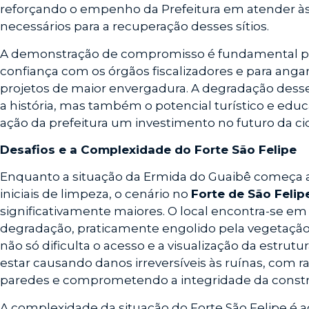
reforçando o empenho da Prefeitura em atender à
necessários para a recuperação desses sítios.
A demonstração de compromisso é fundamental pa
confiança com os órgãos fiscalizadores e para angar
projetos de maior envergadura. A degradação dess
a história, mas também o potencial turístico e edu
ação da prefeitura um investimento no futuro da ci
Desafios e a Complexidade do Forte São Felipe
Enquanto a situação da Ermida do Guaibê começa 
iniciais de limpeza, o cenário no
Forte de São Felip
significativamente maiores. O local encontra-se 
degradação, praticamente engolido pela vegetação 
não só dificulta o acesso e a visualização da estru
estar causando danos irreversíveis às ruínas, com 
paredes e comprometendo a integridade da const
A complexidade da situação do Forte São Felipe é a