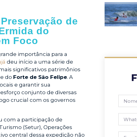
a Preservação de
 Ermida do
 em Foco
rande importância para a
já
deu início a uma série de
ais significativos patrimônios
F
e do
Forte de São Felipe
. A
ocais e garantir sua
 esforço conjunto de diversas
logo crucial com os governos
ou com a participação de
 Turismo (Setur), Operações
ivo central dessa expedição não