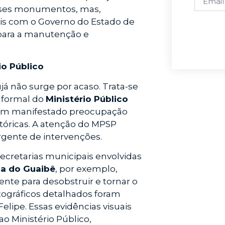
esses monumentos, mas,
mais com o Governo do Estado de
 para a manutenção e
io Público
á não surge por acaso. Trata-se
o formal do
Ministério Público
tem manifestado preocupação
tóricas. A atenção do MPSP
rgente de intervenções.
ecretarias municipais envolvidas
a do Guaibê
, por exemplo,
te para desobstruir e tornar o
otográficos detalhados foram
elipe. Essas evidências visuais
ao Ministério Público,