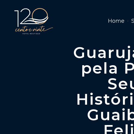
Home
Guaruj
pela 
Se
Histór
Guaib
Fel