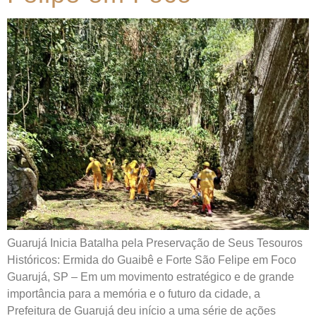
Guarujá Inicia Batalha pela Preservação de Seus Tesouros
Históricos: Ermida do Guaibê e Forte São Felipe em Foco
Guarujá, SP – Em um movimento estratégico e de grande
importância para a memória e o futuro da cidade, a
Prefeitura de Guarujá deu início a uma série de ações