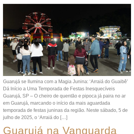
Guarujá se Ilumina com a Magia Junina: ‘Arraiá do Guaibê’
Dá Início a Uma Temporada de Festas Inesquecíveis
Guarujá, SP – O cheiro de quentão e pipoca já paira no ar
em Guarujá, marcando o início da mais aguardada
temporada de festas juninas da região. Neste sábado, 5 de
julho de 2025, o ‘Arraiá do […]
Guarujá na Vanguarda