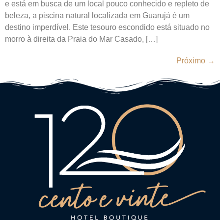
e está em busca de um local pouco conhecido e repleto de
beleza, a piscina natural localizada em Guarujá é um
destino imperdível. Este tesouro escondido está situado no
morro à direita da Praia do Mar Casado, […]
Próximo
→