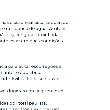
.
 mas é essencial estar preparado.
is e um pouco de água são itens
não seja longa, a caminhada
tante estar em boas condições
cia para evitar escorregões e
manter o equilíbrio.
rtir. Evite a trilha se houver
ovos lugares com alguém que
as do litoral paulista,
ntes dispostos a explorar um