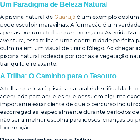
Um Paradigma de Beleza Natural
A piscina natural de
Guarujá
é um exemplo deslumb
pode esculpir maravilhas. A formação é um verdadei
apenas por uma trilha que começa na Avenida Marjo
aventura, essa trilha é uma oportunidade perfeita
culmina em um visual de tirar o fôlego. Ao chegar 
piscina natural rodeada por rochas e vegetação na
tranquilo e relaxante.
A Trilha: O Caminho para o Tesouro
A trilha que leva à piscina natural é de dificuldade
adequada para aqueles que possuem alguma exper
importante estar ciente de que o percurso inclui 
escorregadias, especialmente durante períodos de u
não ser a melhor escolha para idosos, crianças ou 
locomoção.
Dicas Importantes para a Trilha: