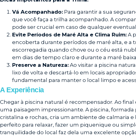
Vá Acompanhado:
Para garantir a sua segura
que você faça a trilha acompanhado. A compan
pode ser crucial em caso de qualquer eventual
Evite Períodos de Maré Alta e Clima Ruim:
A p
encoberta durante períodos de maré alta, e a tr
escorregadia quando chove ou o céu está nublad
em dias de tempo claro e durante a maré baixa
Preserve a Natureza:
Ao visitar a piscina natur
lixo de volta e descartá-lo em locais apropriad
fundamental para manter o local limpo e acessív
A Experiência
Chegar à piscina natural é recompensador. Ao final d
uma paisagem impressionante. A piscina, formad
cristalina e rochas, cria um ambiente de calmaria e 
perfeito para relaxar, fazer um piquenique ou sim
tranquilidade do local faz dela uma excelente opçã