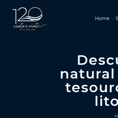
Home
Descu
natural
tesour
lit
M