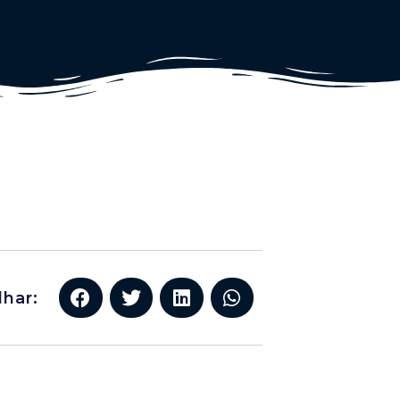
lhar: