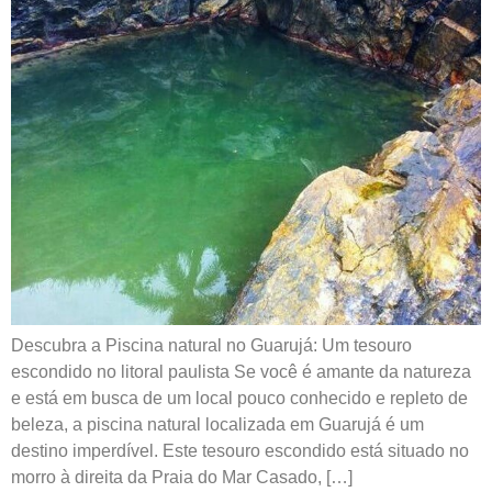
Descubra a Piscina natural no Guarujá: Um tesouro
escondido no litoral paulista Se você é amante da natureza
e está em busca de um local pouco conhecido e repleto de
beleza, a piscina natural localizada em Guarujá é um
destino imperdível. Este tesouro escondido está situado no
morro à direita da Praia do Mar Casado, […]