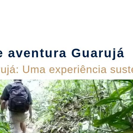
Suítes
Pet Friendly
Política de Reservas
Blog
e aventura Guarujá
já: Uma experiência suste