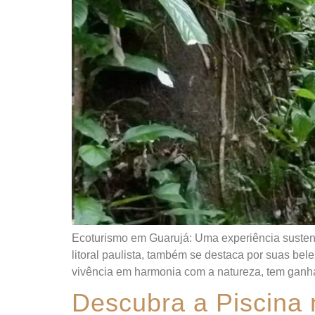
Ecoturismo em Guarujá: Uma experiência sustentá
litoral paulista, também se destaca por suas bel
vivência em harmonia com a natureza, tem gan
Descubra a Piscina 