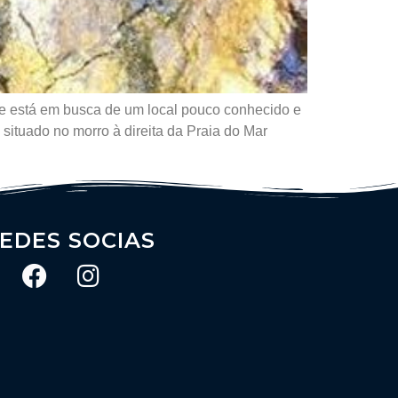
a e está em busca de um local pouco conhecido e
 situado no morro à direita da Praia do Mar
EDES SOCIAS