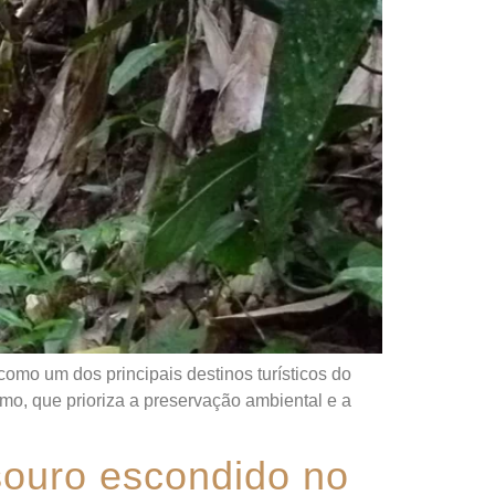
omo um dos principais destinos turísticos do
smo, que prioriza a preservação ambiental e a
souro escondido no