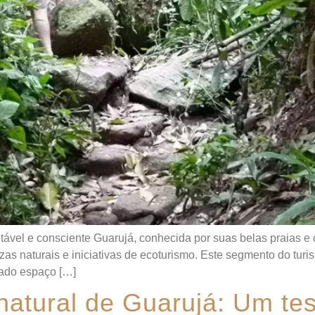
vel e consciente Guarujá, conhecida por suas belas praias e c
ezas naturais e iniciativas de ecoturismo. Este segmento do turi
hado espaço […]
natural de Guarujá: Um te