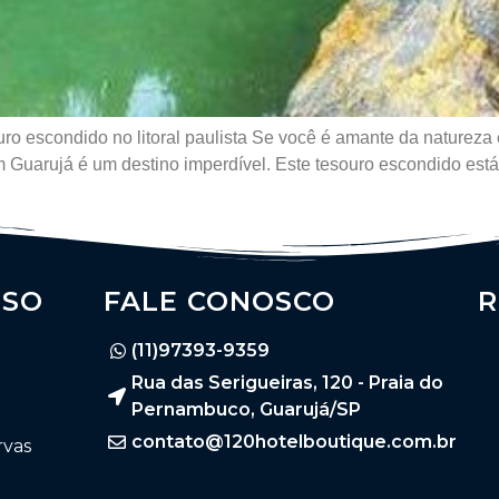
ro escondido no litoral paulista Se você é amante da naturez
em Guarujá é um destino imperdível. Este tesouro escondido está
SSO
FALE CONOSCO
R
(11)97393-9359
Rua das Serigueiras, 120 - Praia do
Pernambuco, Guarujá/SP
contato@120hotelboutique.com.br
rvas