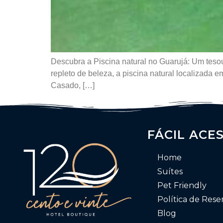
Descubra a Piscina natural no Guarujá: Um tesou
repleto de beleza, a piscina natural localizada 
Casado, […]
FÁCIL ACE
Home
Suítes
Pet Friendly
Política de Rese
Blog