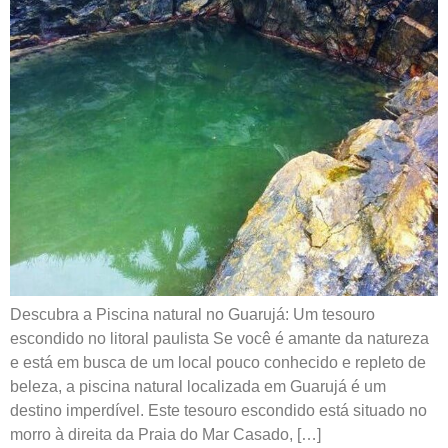
Descubra a Piscina natural no Guarujá: Um tesouro
escondido no litoral paulista Se você é amante da natureza
e está em busca de um local pouco conhecido e repleto de
beleza, a piscina natural localizada em Guarujá é um
destino imperdível. Este tesouro escondido está situado no
morro à direita da Praia do Mar Casado, […]