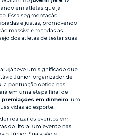
começaram no
juvenil (16 e 17
ocando em atletas que já
ico. Essa segmentação
ibradas e justas, promovendo
pação massiva em todas as
sejo dos atletas de testar suas
uarujá teve um significado que
ávio Júnior, organizador de
u, a pontuação obtida nas
rá em uma etapa final de
á
premiações em dinheiro
, um
suas vidas ao esporte.
oder realizar os eventos em
tas do litoral um evento nas
io Júnior. Sua visão e