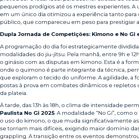
pequenos prodígios até os mestres experientes. A 
em um único dia otimizou a experiência tanto para
público, que compareceu em peso para prestigiar as
Dupla Jornada de Competições: Kimono e No Gi
A programação do dia foi estrategicamente dividid
modalidades do jiu-jítsu. Pela manhã, entre 9h e 12h
o ginásio com as disputas em kimono. Esta é a forma 
onde o quimono é parte integrante da técnica, per
que exploram o tecido do uniforme. A agilidade, a fo
postas à prova em combates dinâmicos e repletos 
da plateia.
À tarde, das 13h às 18h, o clima de intensidade p
Paulista No Gi 2025
. A modalidade “No Gi”, como o
o uso do kimono, o que muda significativamente as 
se tornam mais difíceis, exigindo maior domínio das
grappling. A transição entre os eventos demonstrou 