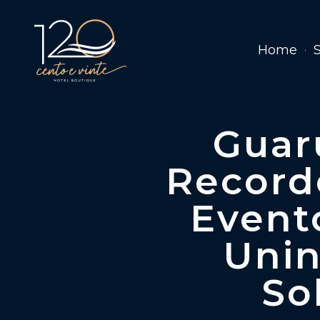
Home
Guar
Record
Evento
Unin
So