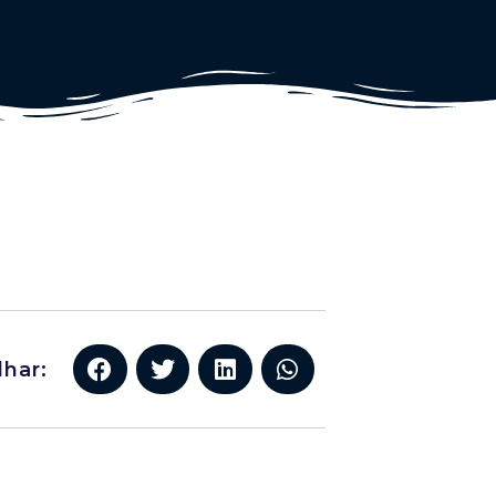
lhar: