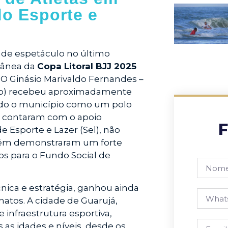
do Esporte e
nde espetáculo no último
ltânea da
Copa Litoral BJJ 2025
. O Ginásio Marivaldo Fernandes –
nio) recebeu aproximadamente
ando o município como um polo
ue contaram com o apoio
F
e Esporte e Lazer (Sel), não
mbém demonstraram um forte
s para o Fundo Social de
écnica e estratégia, ganhou ainda
atos. A cidade de Guarujá,
 infraestrutura esportiva,
s as idades e níveis, desde os