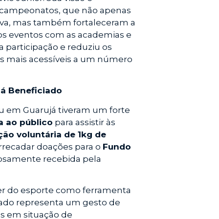
s campeonatos, que não apenas
iva, mas também fortaleceram a
dos eventos com as academias e
 a participação e reduziu os
s mais acessíveis a um número
já Beneficiado
tsu em Guarujá tiveram um forte
a ao público
para assistir às
ão voluntária de 1kg de
a arrecadar doações para o
Fundo
orosamente recebida pela
er do esporte como ferramenta
oado representa um gesto de
ias em situação de