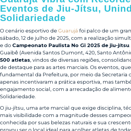
Eventos de Jiu-Jítsu, Unin
Solidariedade
O cenário esportivo de
Guarujá
foi palco de um gra
sábado, 12 de julho de 2025, com a realização simu
e do
Campeonato Paulista No Gi 2025 de jiu-jítsu
Guaibê (Avenida Santos Dumont, 420, Santo Antô
500 atletas
, vindos de diversas regiões, consolid
de destaque para as artes marciais. Os eventos, q
fundamental da Prefeitura, por meio da Secretaria d
apenas incentivaram a prática esportiva, mas ta
engajamento social, com a arrecadação de alimento
Solidariedade.
O jiu-jítsu, uma arte marcial que exige disciplina, t
mais visibilidade com a magnitude desses campeon
conhecida por suas belezas naturais e sua crescente
provou ser o local ideal para acolher atletas de toda