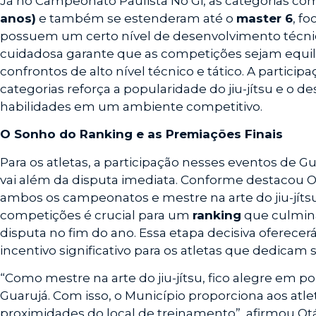
Já no Campeonato Paulista No Gi, as categorias 
anos)
e também se estenderam até o
master 6
, f
possuem um certo nível de desenvolvimento técn
cuidadosa garante que as competições sejam equil
confrontos de alto nível técnico e tático. A partici
categorias reforça a popularidade do jiu-jítsu e o de
habilidades em um ambiente competitivo.
O Sonho do Ranking e as Premiações Finais
Para os atletas, a participação nesses eventos de G
vai além da disputa imediata. Conforme destacou Ot
ambos os campeonatos e mestre na arte do jiu-jíts
competições é crucial para um
ranking
que culmina
disputa no fim do ano. Essa etapa decisiva oferecer
incentivo significativo para os atletas que dedicam 
“Como mestre na arte do jiu-jítsu, fico alegre em p
Guarujá. Com isso, o Município proporciona aos atle
proximidades do local de treinamento”, afirmou Otáv